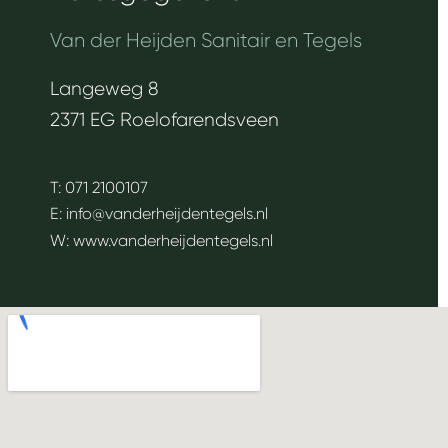
Van der Heijden Sanitair en Tegels
Langeweg 8
2371 EG Roelofarendsveen
T:
071 2100107
E:
info@vanderheijdentegels.nl
W:
www.vanderheijdentegels.nl