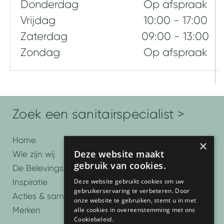
Donderdag
Op afspraak
Vrijdag
10:00 - 17:00
Zaterdag
09:00 - 13:00
Zondag
Op afspraak
Zoek een sanitairspecialist >
Home
×
Deze website maakt
Wie zijn wij
gebruik van cookies.
De Belevingsbadkamers
Deze website gebruikt cookies om uw
Inspiratie
gebruikerservaring te verbeteren. Door
Acties & samenwerkingen
onze website te gebruiken, stemt u in met
Merken
alle cookies in overeenstemming met ons
Cookiebeleid.