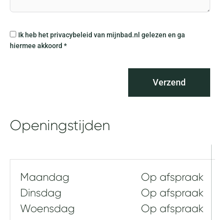
k
i
n
P
Ik heb het privacybeleid van mijnbad.nl gelezen en ga
g
r
hiermee akkoord *
o
i
f
v
v
a
r
Verzend
c
a
y
g
b
e
e
Openingstijden
n
l
e
i
d
Maandag
Op afspraak
Dinsdag
Op afspraak
Woensdag
Op afspraak