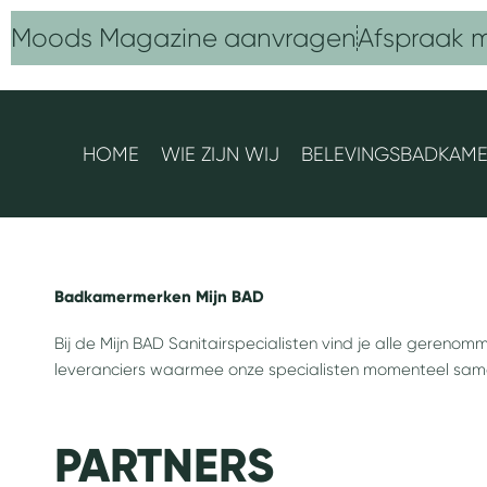
Ga
Moods Magazine aanvragen
Afspraak 
naar
de
inhoud
HOME
WIE ZIJN WIJ
BELEVINGSBADKAM
Badkamermerken Mijn BAD
Bij de
Mijn BAD Sanitairspecialisten
vind je alle gerenomm
leveranciers waarmee onze specialisten momenteel sa
PARTNERS