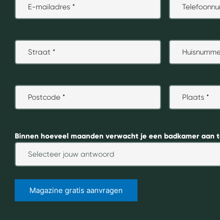
mailadres
*
Straat
*
Huisnummer
*
Postcode
*
Plaats
*
Binnen hoeveel maanden verwacht je een badkamer aan t
Magazine gratis aanvragen