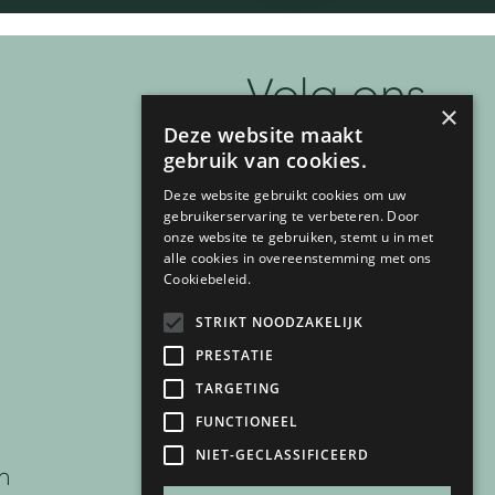
Volg ons
×
Deze website maakt
F
I
T
P
Y
gebruik van cookies.
a
n
i
i
o
Deze website gebruikt cookies om uw
c
s
k
n
u
gebruikerservaring te verbeteren. Door
onze website te gebruiken, stemt u in met
e
t
t
t
t
alle cookies in overeenstemming met ons
Cookiebeleid.
b
a
o
e
u
o
g
k
r
b
STRIKT NOODZAKELIJK
o
r
e
e
PRESTATIE
k
a
s
TARGETING
-
m
t
FUNCTIONEEL
info@mijnbad.nl
f
-
NIET-GECLASSIFICEERD
n
p