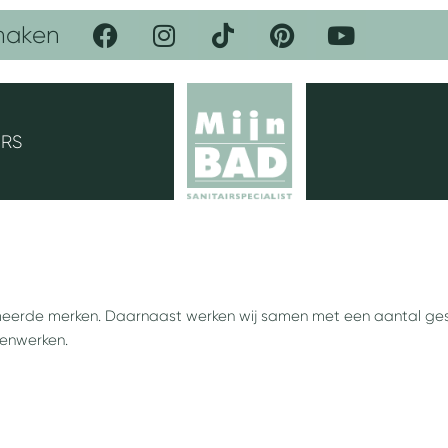
F
I
T
P
Y
maken
a
n
i
i
o
c
s
k
n
u
e
t
t
t
t
b
a
o
e
u
o
g
k
r
b
ERS
o
r
e
e
k
a
s
m
t
eerde merken. Daarnaast werken wij samen met een aantal gese
menwerken.