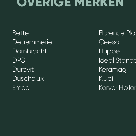
OVERIGE MERKEN
Bette
Florence Pl
Detremmerie
Geesa
Dornbracht
Hüppe
DPS
Ideal Stand
Duravit
Keramag
Duscholux
Kludi
Emco
Korver Holl