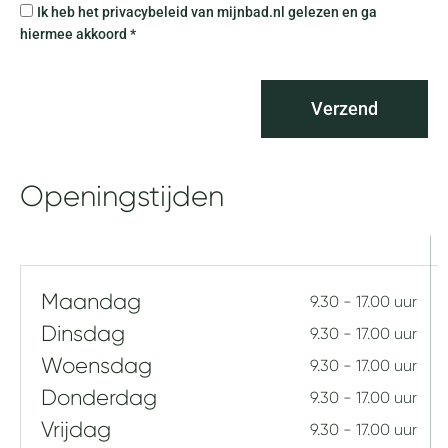
P
Ik heb het privacybeleid van mijnbad.nl gelezen en ga
g
r
hiermee akkoord *
o
i
f
v
v
a
r
Verzend
c
a
y
g
b
e
e
Openingstijden
n
l
e
i
d
Maandag
9.30 - 17.00 uur
Dinsdag
9.30 - 17.00 uur
Woensdag
9.30 - 17.00 uur
Donderdag
9.30 - 17.00 uur
Vrijdag
9.30 - 17.00 uur