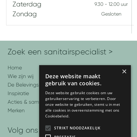
Zaterdag
9.30 - 12.00 uur
Zondag
Gesloten
Zoek een sanitairspecialist >
Home
×
Deze website maakt
Wie zijn wij
gebruik van cookies.
De Belevingsbadkamers
Deze website gebruikt cookies om uw
Inspiratie
gebruikerservaring te verbeteren. Door
Acties & samenwerkingen
onze website te gebruiken, stemt u in met
Merken
alle cookies in overeenstemming met ons
Cookiebeleid.
STRIKT NOODZAKELIJK
Volg ons