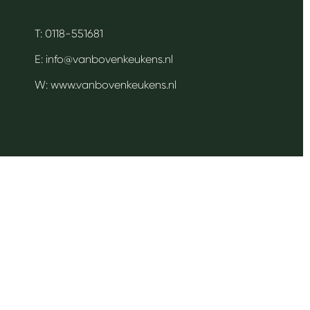
T: 0118-551681
E:
info@vanbovenkeukens.nl
W:
www.vanbovenkeukens.nl