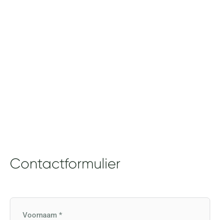
Contactformulier
V
o