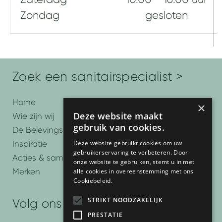
Zondag
gesloten
Zoek een sanitairspecialist >
Home
×
Deze website maakt
Wie zijn wij
gebruik van cookies.
De Belevingsbadkamers
Deze website gebruikt cookies om uw
Inspiratie
gebruikerservaring te verbeteren. Door
Acties & samenwerkingen
onze website te gebruiken, stemt u in met
Merken
alle cookies in overeenstemming met ons
Cookiebeleid.
STRIKT NOODZAKELIJK
Volg ons
PRESTATIE