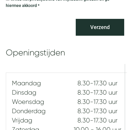
g
r
hiermee akkoord *
o
i
f
v
v
a
r
Verzend
c
a
y
g
b
e
e
Openingstijden
n
l
e
i
d
Maandag
8.30-17.30 uur
Dinsdag
8.30-17.30 uur
Woensdag
8.30-17.30 uur
Donderdag
8.30-17.30 uur
Vrijdag
8.30-17.30 uur
Zaterdag
10.00 - 16.00 uur