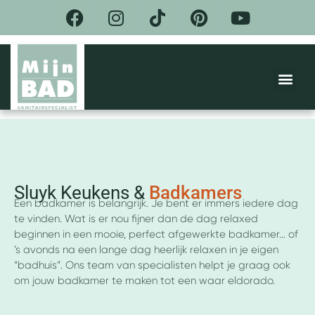
F
I
T
P
Y
Ga
a
n
i
i
o
naar
de
c
s
k
n
u
inhoud
e
t
t
t
t
Me
b
a
o
e
u
o
g
k
r
b
DE BEL
ACTIES &
o
r
e
e
k
a
s
m
t
Sluyk Keukens &
Badkamers
Een badkamer is belangrijk. Je bent er immers iedere dag
te vinden. Wat is er nou fijner dan de dag relaxed
beginnen in een mooie, perfect afgewerkte badkamer… of
’s avonds na een lange dag heerlijk relaxen in je eigen
“badhuis”. Ons team van specialisten helpt je graag ook
om jouw badkamer te maken tot een waar eldorado.