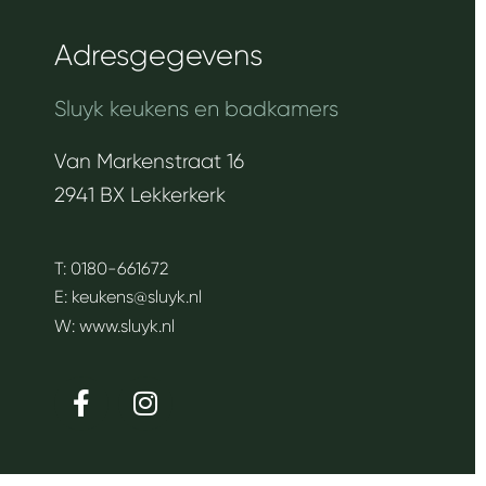
Adresgegevens
Sluyk keukens en badkamers
Van Markenstraat 16
2941 BX Lekkerkerk
T: 0180-661672
E:
keukens@sluyk.nl
W:
www.sluyk.nl
F
I
a
n
c
s
e
t