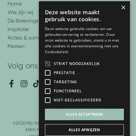
Home
×
Deze website maakt
Wie zijn wij
gebruik van cookies.
De Belevingsbadkamers
Deze website gebruikt cookies om uw
Inspiratie
gebruikerservaring te verbeteren. Door
Acties & samenwerkingen
onze website te gebruiken, stemt u in met
Merken
alle cookies in overeenstemming met ons
Cookiebeleid.
STRIKT NOODZAKELIJK
Volg ons
PRESTATIE
F
I
T
P
Y
TARGETING
a
n
i
i
o
FUNCTIONEEL
c
s
k
n
u
NIET-GECLASSIFICEERD
e
t
t
t
t
b
a
o
e
u
ALLES ACCEPTEREN
o
g
k
r
b
©2026
Mijn BAD Sanitairspecialist is onderdeel van DER
o
r
e
e
ALLES AFWIJZEN
KREIS Nederland BV | Website development door
k
a
s