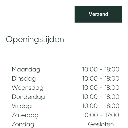
f
v
v
a
r
Verzend
c
a
y
g
b
e
e
Openingstijden
n
l
e
i
d
Maandag
10:00 - 18:00
Dinsdag
10:00 - 18:00
Woensdag
10:00 - 18:00
Donderdag
10:00 - 18:00
Vrijdag
10:00 - 18:00
Zaterdag
10:00 - 17:00
Zondag
Gesloten