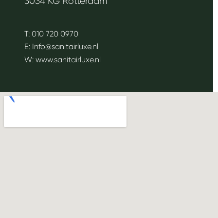
3034 KG Rotterdam
T:
010 720 0970
E:
Info@sanitairluxe.nl
W:
www.sanitairluxe.nl