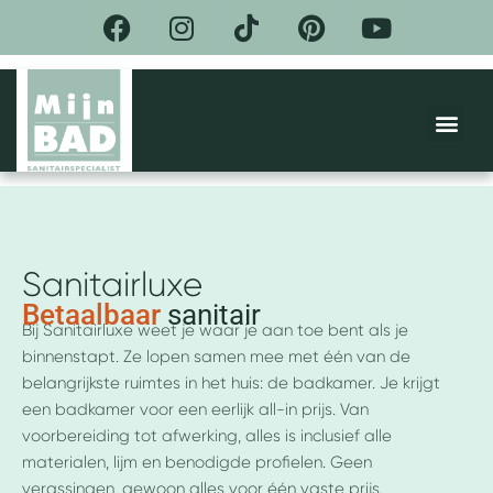
F
I
T
P
Y
Ga
a
n
i
i
o
naar
de
c
s
k
n
u
inhoud
e
t
t
t
t
Me
b
a
o
e
u
o
g
k
r
b
DE BEL
ACTIES &
o
r
e
e
k
a
s
m
t
Sanitairluxe
Betaalbaar
sanitair
Bij Sanitairluxe weet je waar je aan toe bent als je
binnenstapt. Ze lopen samen mee met één van de
belangrijkste ruimtes in het huis: de badkamer. Je krijgt
een badkamer voor een eerlijk all-in prijs. Van
voorbereiding tot afwerking, alles is inclusief alle
materialen, lijm en benodigde profielen. Geen
verassingen, gewoon alles voor één vaste prijs.