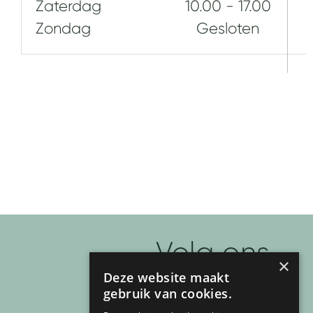
Zaterdag
10.00 - 17.00
Zondag
Gesloten
Volg ons
×
Deze website maakt
F
I
T
P
Y
gebruik van cookies.