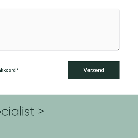
Verzend
akkoord *
ialist >