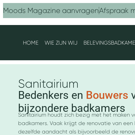
Ga
Moods Magazine aanvragen
Afspraak 
naar
de
inhoud
HOME
WIE ZIJN WIJ
BELEVINGSBADKAM
Sanitairium
Bedenkers en
Bouwers
bijzondere badkamers
Sanitairium houdt zich bezig met het maken v
badkamers. Vaak krijgt de renovatie van een
dezelfde aandacht als bijvoorbeeld de renov