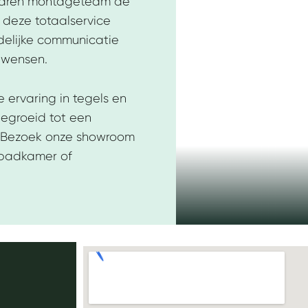
rvaren montageteam de
j deze totaalservice
idelijke communicatie
 wensen.
 ervaring in tegels en
gegroeid tot een
. Bezoek onze showroom
 badkamer of