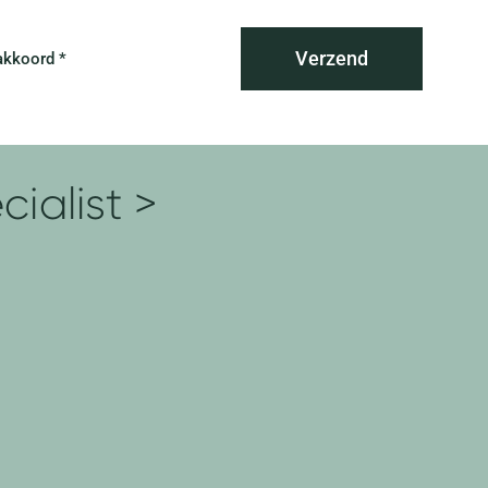
Verzend
akkoord *
ialist >