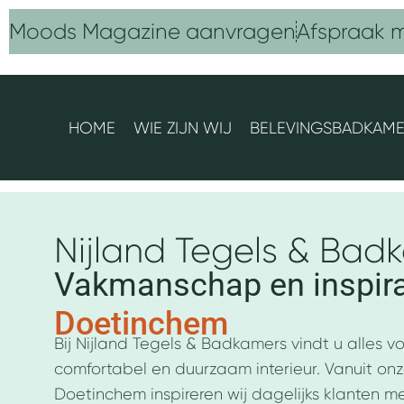
Ga
Moods Magazine aanvragen
Afspraak 
naar
de
inhoud
HOME
WIE ZIJN WIJ
BELEVINGSBADKAM
Nijland Tegels & Bad
Vakmanschap en inspira
Doetinchem
Bij Nijland Tegels & Badkamers vindt u alles voo
comfortabel en duurzaam interieur. Vanuit on
Doetinchem inspireren wij dagelijks klanten