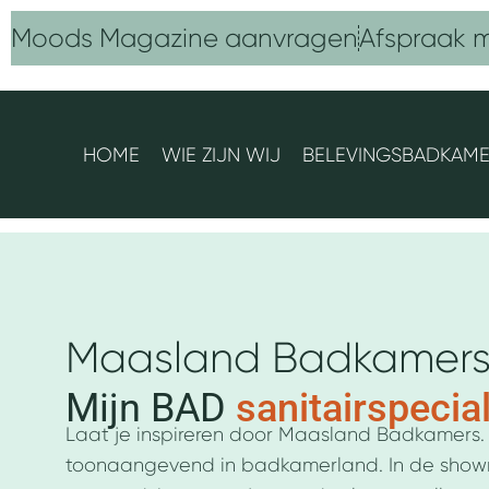
Ga
Moods Magazine aanvragen
Afspraak 
naar
de
inhoud
HOME
WIE ZIJN WIJ
BELEVINGSBADKAM
Maasland Badkamer
Mijn BAD
sanitairspecial
Laat je inspireren door Maasland Badkamers. A
toonaangevend in badkamerland. In de showr