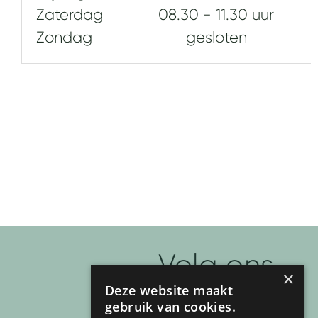
Zaterdag
08.30 - 11.30 uur
Zondag
gesloten
Volg ons
×
Deze website maakt
F
I
T
P
Y
gebruik van cookies.