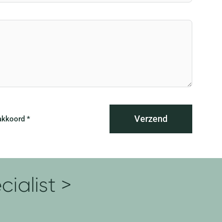
Verzend
akkoord *
ialist >