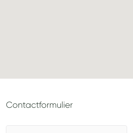
Contactformulier
V