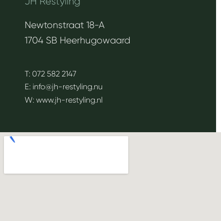
JH Restyling
Newtonstraat 18-A
1704 SB Heerhugowaard
T:
072 582 2147
E:
info@jh-restyling.nu
W:
www.jh-restyling.nl