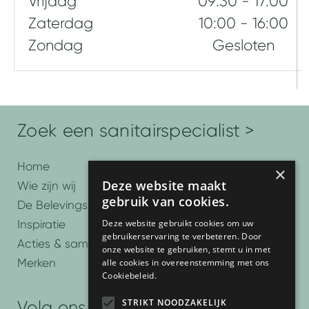
Vrijdag
09:30 - 17:00
Zaterdag
10:00 - 16:00
Zondag
Gesloten
Zoek een sanitairspecialist >
Home
×
Deze website maakt
Wie zijn wij
gebruik van cookies.
De Belevingsbadkamers
Deze website gebruikt cookies om uw
Inspiratie
gebruikerservaring te verbeteren. Door
Acties & samenwerkingen
onze website te gebruiken, stemt u in met
Merken
alle cookies in overeenstemming met ons
Cookiebeleid.
STRIKT NOODZAKELIJK
Volg ons