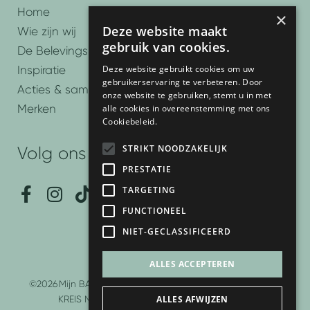
Home
×
Deze website maakt
Wie zijn wij
gebruik van cookies.
De Belevingsbadkamers
Deze website gebruikt cookies om uw
Inspiratie
gebruikerservaring te verbeteren. Door
Acties & samenwerkingen
onze website te gebruiken, stemt u in met
Merken
alle cookies in overeenstemming met ons
Cookiebeleid.
STRIKT NOODZAKELIJK
Volg ons
PRESTATIE
F
I
T
P
Y
TARGETING
a
n
i
i
o
FUNCTIONEEL
c
s
k
n
u
NIET-GECLASSIFICEERD
e
t
t
t
t
b
a
o
e
u
ALLES ACCEPTEREN
o
g
k
r
b
©2026
Mijn BAD Sanitairspecialist is onderdeel van DER
o
r
e
e
ALLES AFWIJZEN
KREIS Nederland BV | Website development door
k
a
s