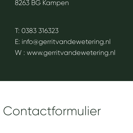
8263 BG Kampen
T: 0383 316323
E:
info@gerritvandewetering.nl
W :
www.gerritvandewetering.nl
Contactformulier