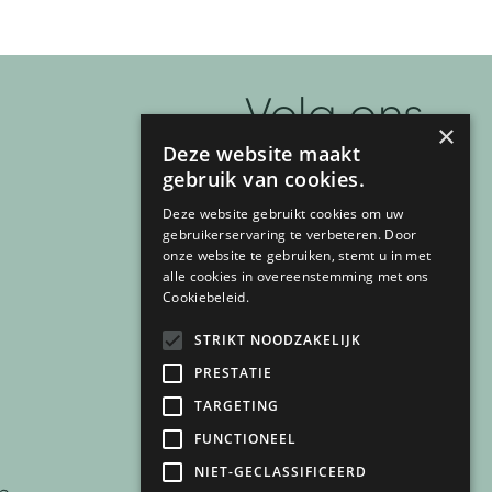
Volg ons
×
Deze website maakt
F
I
T
P
Y
gebruik van cookies.
a
n
i
i
o
Deze website gebruikt cookies om uw
c
s
k
n
u
gebruikerservaring te verbeteren. Door
onze website te gebruiken, stemt u in met
e
t
t
t
t
alle cookies in overeenstemming met ons
Cookiebeleid.
b
a
o
e
u
o
g
k
r
b
STRIKT NOODZAKELIJK
o
r
e
e
PRESTATIE
k
a
s
TARGETING
-
m
t
FUNCTIONEEL
info@mijnbad.nl
f
-
NIET-GECLASSIFICEERD