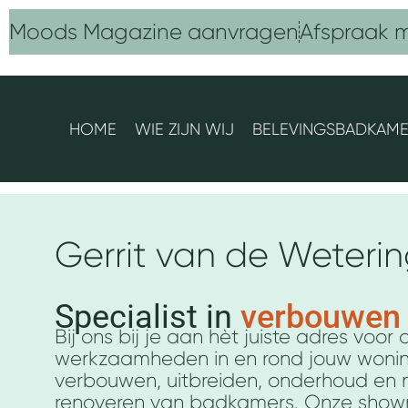
Ga
Moods Magazine aanvragen
Afspraak 
naar
de
inhoud
HOME
WIE ZIJN WIJ
BELEVINGSBADKAM
Gerrit van de Weter
Specialist in
verbouwen
Bij ons bij je aan hèt juiste adres voo
werkzaamheden in en rond jouw wonin
verbouwen, uitbreiden, onderhoud en na
renoveren van badkamers. Onze show