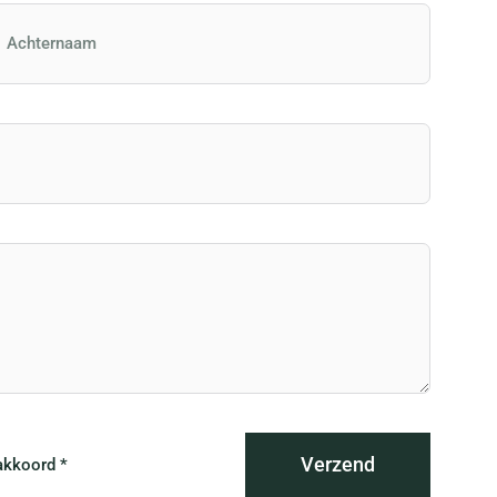
Verzend
akkoord *