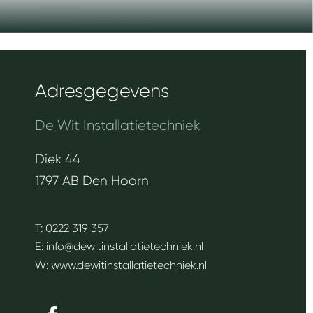
Adresgegevens
De Wit Installatietechniek
Diek 44
1797 AB Den Hoorn
T: 0222 319 357
E:
info@dewitinstallatietechniek.nl
W:
www.dewitinstallatietechniek.nl
F