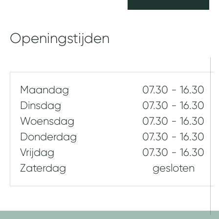
c
a
y
g
b
e
e
Openingstijden
n
l
e
i
d
Maandag
07.30 - 16.30
Dinsdag
07.30 - 16.30
Woensdag
07.30 - 16.30
Donderdag
07.30 - 16.30
Vrijdag
07.30 - 16.30
Zaterdag
gesloten