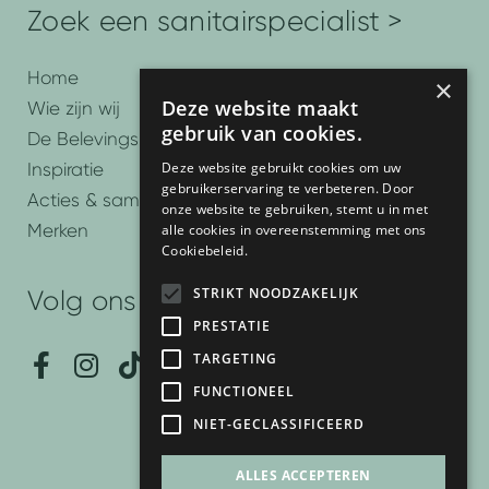
Zoek een sanitairspecialist >
Home
×
Deze website maakt
Wie zijn wij
gebruik van cookies.
De Belevingsbadkamers
Deze website gebruikt cookies om uw
Inspiratie
gebruikerservaring te verbeteren. Door
Acties & samenwerkingen
onze website te gebruiken, stemt u in met
Merken
alle cookies in overeenstemming met ons
Cookiebeleid.
STRIKT NOODZAKELIJK
Volg ons
PRESTATIE
F
I
T
P
Y
TARGETING
a
n
i
i
o
FUNCTIONEEL
c
s
k
n
u
NIET-GECLASSIFICEERD
e
t
t
t
t
b
a
o
e
u
ALLES ACCEPTEREN