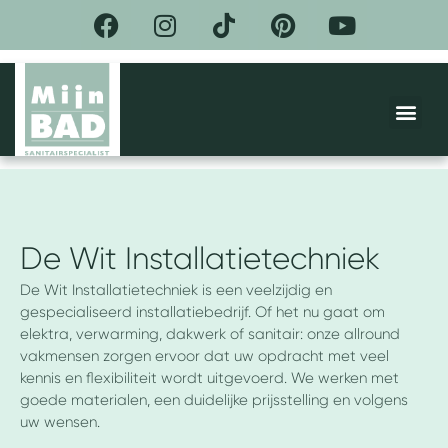
F
I
T
P
Y
Ga
a
n
i
i
o
naar
de
c
s
k
n
u
inhoud
e
t
t
t
t
Me
b
a
o
e
u
o
g
k
r
b
DE BEL
ACTIES &
o
r
e
e
k
a
s
m
t
De Wit Installatietechniek
De Wit Installatietechniek is een veelzijdig en
gespecialiseerd installatiebedrijf. Of het nu gaat om
elektra, verwarming, dakwerk of sanitair: onze allround
vakmensen zorgen ervoor dat uw opdracht met veel
kennis en flexibiliteit wordt uitgevoerd. We werken met
goede materialen, een duidelijke prijsstelling en volgens
uw wensen.