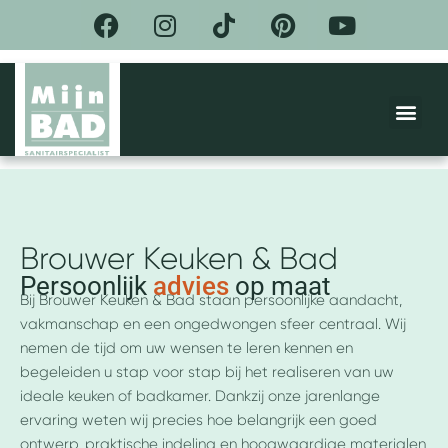
F
I
T
P
Y
Ga
a
n
i
i
o
naar
de
c
s
k
n
u
inhoud
e
t
t
t
t
Me
b
a
o
e
u
o
g
k
r
b
DE BEL
ACTIES &
o
r
e
e
k
a
s
m
t
Brouwer Keuken & Bad
Persoonlijk
advies
op maat
Bij Brouwer Keuken & Bad staan persoonlijke aandacht,
vakmanschap en een ongedwongen sfeer centraal. Wij
nemen de tijd om uw wensen te leren kennen en
begeleiden u stap voor stap bij het realiseren van uw
ideale keuken of badkamer. Dankzij onze jarenlange
ervaring weten wij precies hoe belangrijk een goed
ontwerp, praktische indeling en hoogwaardige materialen