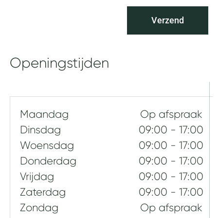
v
v
a
r
Verzend
c
a
y
g
b
e
e
Openingstijden
n
l
e
i
d
Maandag
Op afspraak
Dinsdag
09:00 - 17:00
Woensdag
09:00 - 17:00
Donderdag
09:00 - 17:00
Vrijdag
09:00 - 17:00
Zaterdag
09:00 - 17:00
Zondag
Op afspraak