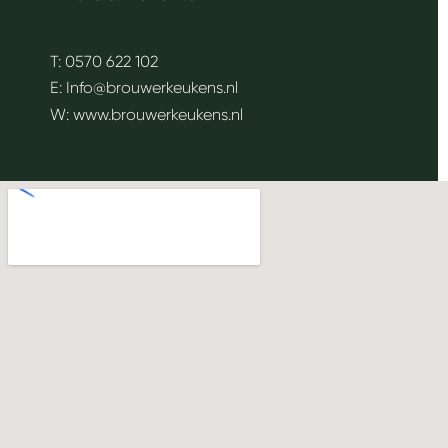
T: ‪
0570 622 102
E:
Info@brouwerkeukens.nl
W:
www.brouwerkeukens.nl