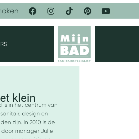
F
I
T
P
Y
maken
a
n
i
i
o
c
s
k
n
u
e
t
t
t
t
b
a
o
e
u
o
g
k
r
b
ERS
o
r
e
e
k
a
s
m
t
et klein
 is in het centrum van
anitair, design en
en zijn. In 2010 is de
 door manager Julie