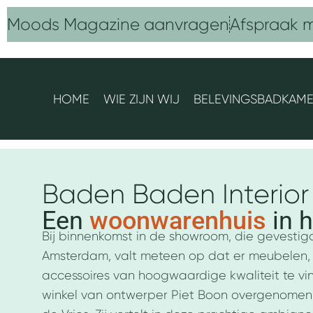
Ga
Moods Magazine aanvragen
Afspraak 
naar
de
inhoud
HOME
WIE ZIJN WIJ
BELEVINGSBADKAM
Baden Baden Interior
Een
woonwarenhuis
in h
Bij binnenkomst in de showroom, die gevestigd
Amsterdam, valt meteen op dat er meubelen, s
accessoires van hoogwaardige kwaliteit te vind
winkel van ontwerper Piet Boon overgenomen