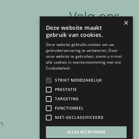
Volg ons
×
Deze website maakt
F
I
T
P
Y
gebruik van cookies.
a
n
i
i
o
Deze website gebruikt cookies om uw
gebruikerservaring te verbeteren. Door
c
s
k
n
u
onze website te gebruiken, stemt u in met
e
t
t
t
t
alle cookies in overeenstemming met ons
Cookiebeleid.
b
a
o
e
u
o
g
k
r
b
STRIKT NOODZAKELIJK
o
r
e
e
PRESTATIE
k
a
s
TARGETING
-
m
t
FUNCTIONEEL
info@mijnbad.nl
f
-
NIET-GECLASSIFICEERD
n
p
ALLES ACCEPTEREN