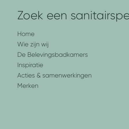
r
c
Zoek een sanitairspec
a
y
g
b
e
e
Home
n
l
e
Wie zijn wij
i
De Belevingsbadkamers
d
Inspiratie
Acties & samenwerkingen
Merken